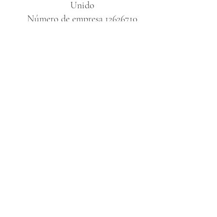
Unido
Número de empresa
12626710
Llámanos
+1 347 748 1516
o
+44 7799904189
info@globaldreamtravel.co.uk