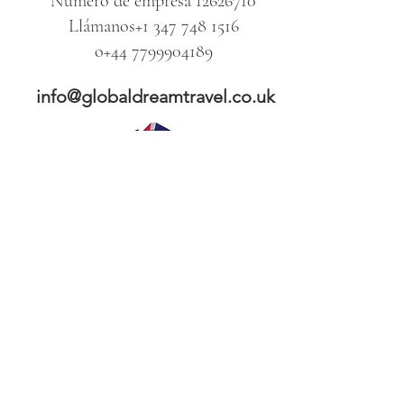
Número de empresa
12626710
Llámanos
+1 347 748 1516
o
+44 7799904189
info@globaldreamtravel.co.uk